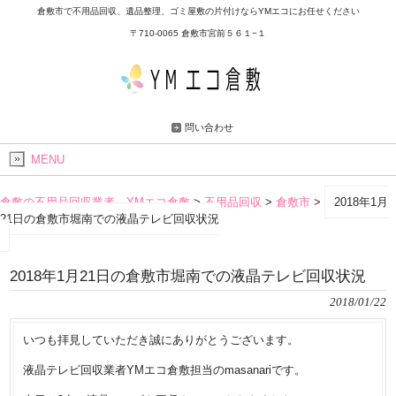
倉敷市で不用品回収、遺品整理、ゴミ屋敷の片付けならYMエコにお任せください
〒710-0065 倉敷市宮前５６１−１
問い合わせ
MENU
倉敷の不用品回収業者 YMエコ倉敷
>
不用品回収
>
倉敷市
>
2018年1月
21日の倉敷市堀南での液晶テレビ回収状況
2018年1月21日の倉敷市堀南での液晶テレビ回収状況
2018/01/22
いつも拝見していただき誠にありがとうございます。
液晶テレビ回収業者YMエコ倉敷担当のmasanariです。