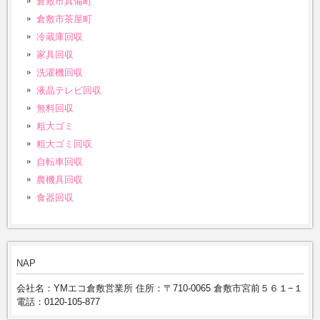
倉敷市真備町
倉敷市茶屋町
冷蔵庫回収
家具回収
洗濯機回収
液晶テレビ回収
無料回収
粗大ゴミ
粗大ゴミ回収
自転車回収
農機具回収
食器回収
NAP
会社名：YMエコ倉敷営業所 住所：〒710-0065 倉敷市宮前５６１−１
電話：0120-105-877