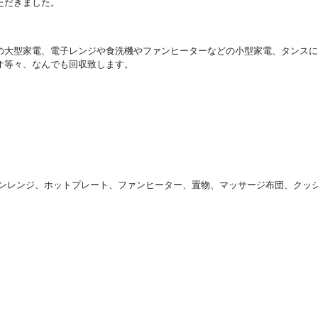
ただきました。
の大型家電、電子レンジや食洗機やファンヒーターなどの小型家電、タンスに
オ等々、なんでも回収致します。
ブンレンジ、ホットプレート、ファンヒーター、置物、マッサージ布団、クッ