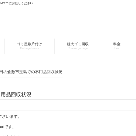
YMエコにお任せください
ゴミ屋敷片付け
粗大ゴミ回収
料金
Garbage house
Coarse garbage
Fee
月6日の倉敷市玉島での不用品回収状況
不用品回収状況
ございます。
riです。