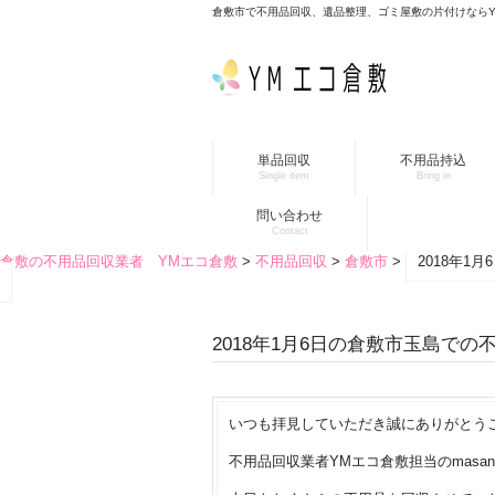
倉敷市で不用品回収、遺品整理、ゴミ屋敷の片付けなら
単品回収
不用品持込
Single item
Bring in
問い合わせ
Contact
倉敷の不用品回収業者 YMエコ倉敷
>
不用品回収
>
倉敷市
>
2018年1
2018年1月6日の倉敷市玉島での
いつも拝見していただき誠にありがとう
不用品回収業者YMエコ倉敷担当のmasana