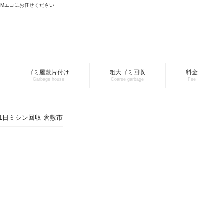
YMエコにお任せください
ゴミ屋敷片付け
粗大ゴミ回収
料金
Garbage house
Coarse garbage
Fee
月11日ミシン回収 倉敷市
。