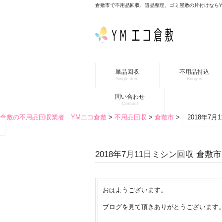
倉敷市で不用品回収、遺品整理、ゴミ屋敷の片付けなら
単品回収
不用品持込
Single item
Bring in
問い合わせ
Contact
倉敷の不用品回収業者 YMエコ倉敷
>
不用品回収
>
倉敷市
>
2018年7
2018年7月11日ミシン回収 倉敷市
おはようございます。
ブログを見て頂きありがとうございます