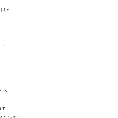
東付近で
か？
下さい。
ます。
気軽にどうぞ！