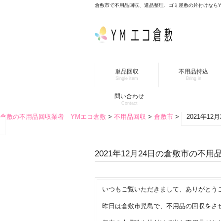
倉敷市で不用品回収、遺品整理、ゴミ屋敷の片付けなら
単品回収
不用品持込
Single item
Bring in
問い合わせ
Contact
倉敷の不用品回収業者 YMエコ倉敷
>
不用品回収
>
倉敷市
>
2021年1
2021年12月24日の倉敷市の不用
いつもご覧いただきまして、ありがとう
昨日は倉敷市児島で、不用品の回収をさ