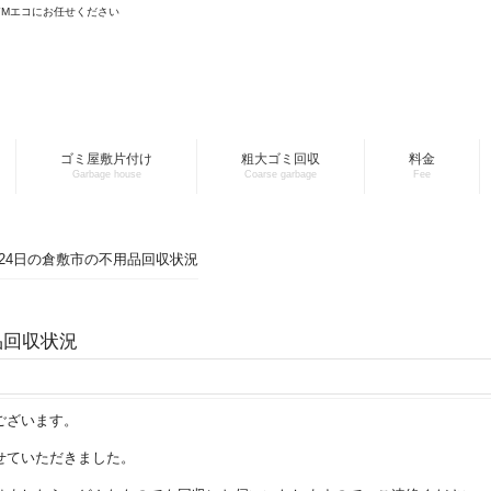
YMエコにお任せください
ゴミ屋敷片付け
粗大ゴミ回収
料金
Garbage house
Coarse garbage
Fee
2月24日の倉敷市の不用品回収状況
品回収状況
ございます。
せていただきました。