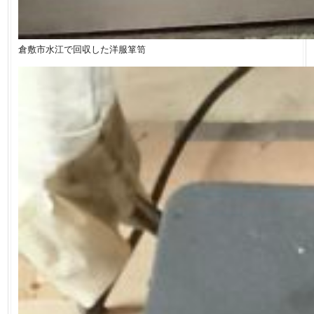
倉敷市水江で回収した洋服箪笥