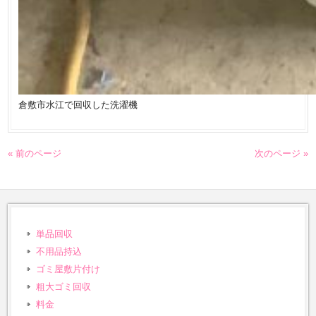
倉敷市水江で回収した洗濯機
« 前のページ
次のページ »
単品回収
不用品持込
ゴミ屋敷片付け
粗大ゴミ回収
料金