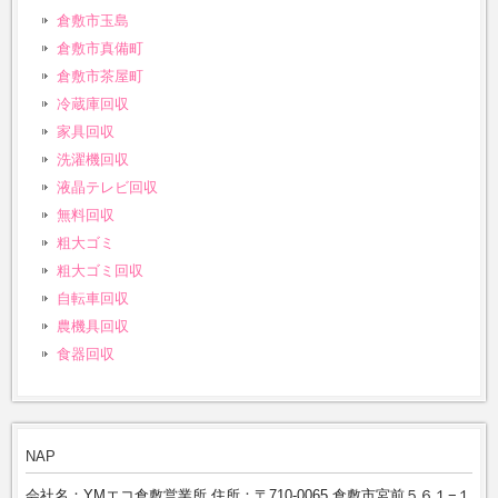
倉敷市玉島
倉敷市真備町
倉敷市茶屋町
冷蔵庫回収
家具回収
洗濯機回収
液晶テレビ回収
無料回収
粗大ゴミ
粗大ゴミ回収
自転車回収
農機具回収
食器回収
NAP
会社名：YMエコ倉敷営業所 住所：〒710-0065 倉敷市宮前５６１−１