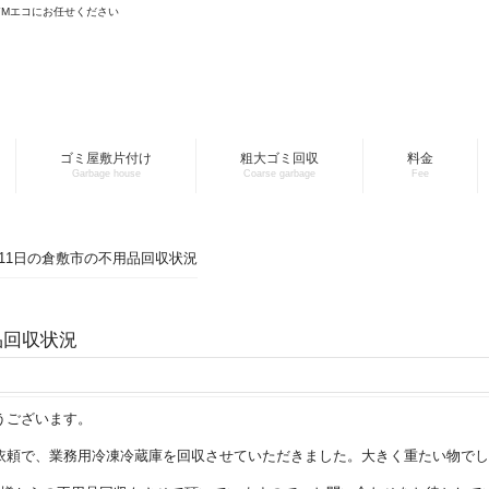
YMエコにお任せください
ゴミ屋敷片付け
粗大ゴミ回収
料金
Garbage house
Coarse garbage
Fee
0月11日の倉敷市の不用品回収状況
品回収状況
うございます。
依頼で、業務用冷凍冷蔵庫を回収させていただきました。大きく重たい物でし