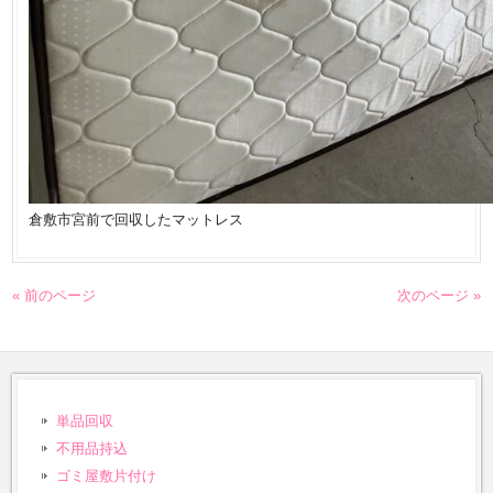
倉敷市宮前で回収したマットレス
« 前のページ
次のページ »
単品回収
不用品持込
ゴミ屋敷片付け