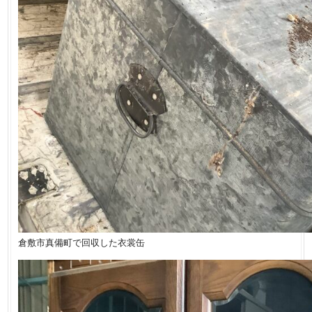
倉敷市真備町で回収した衣裳缶