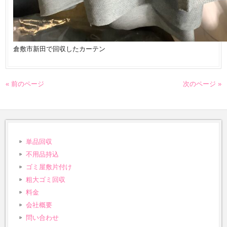
倉敷市新田で回収したカーテン
« 前のページ
次のページ »
単品回収
不用品持込
ゴミ屋敷片付け
粗大ゴミ回収
料金
会社概要
問い合わせ