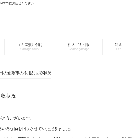
YMエコにお任せください
ゴミ屋敷片付け
粗大ゴミ回収
料金
Garbage house
Coarse garbage
Fee
月6日の倉敷市の不用品回収状況
回収状況
がとうございます。
ろいろな物を回収させていただきました。