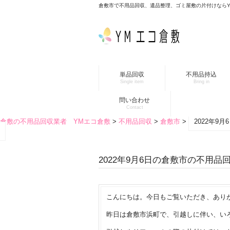
倉敷市で不用品回収、遺品整理、ゴミ屋敷の片付けなら
単品回収
不用品持込
Single item
Bring in
問い合わせ
Contact
倉敷の不用品回収業者 YMエコ倉敷
>
不用品回収
>
倉敷市
>
2022年9
2022年9月6日の倉敷市の不用品
こんにちは。今日もご覧いただき、あり
昨日は倉敷市浜町で、引越しに伴い、い