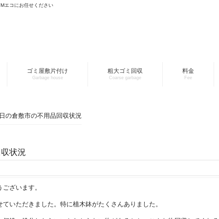
YMエコにお任せください
ゴミ屋敷片付け
粗大ゴミ回収
料金
Garbage house
Coarse garbage
Fee
月7日の倉敷市の不用品回収状況
回収状況
うございます。
せていただきました。特に植木鉢がたくさんありました。