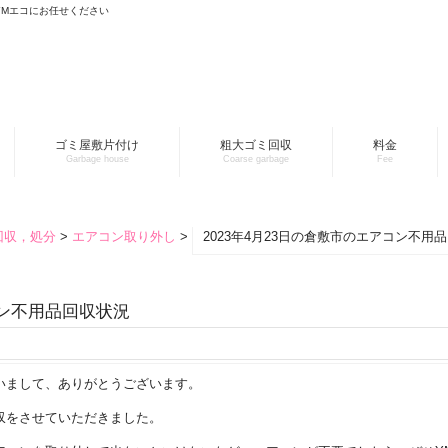
YMエコにお任せください
ゴミ屋敷片付け
粗大ゴミ回収
料金
Garbage house
Coarse garbage
Fee
回収，処分
>
エアコン取り外し
>
2023年4月23日の倉敷市のエアコン不用
コン不用品回収状況
いまして、ありがとうございます。
収をさせていただきました。