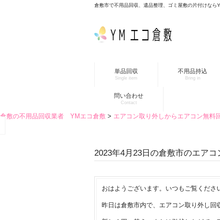
倉敷市で不用品回収、遺品整理、ゴミ屋敷の片付けなら
単品回収
不用品持込
Single item
Bring in
問い合わせ
Contact
倉敷の不用品回収業者 YMエコ倉敷
>
エアコン取り外しからエアコン無料
2023年4月23日の倉敷市のエア
おはようございます。いつもご覧くださ
昨日は倉敷市内で、エアコン取り外し回