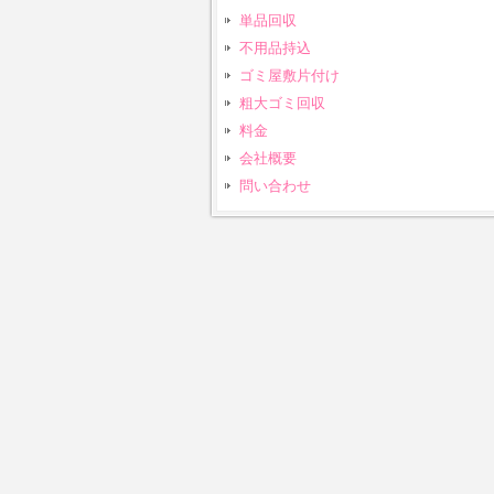
単品回収
不用品持込
ゴミ屋敷片付け
粗大ゴミ回収
料金
会社概要
問い合わせ