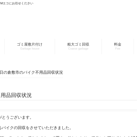
YMエコにお任せください
ゴミ屋敷片付け
粗大ゴミ回収
料金
Garbage house
Coarse garbage
Fee
月3日の倉敷市のバイク不用品回収状況
不用品回収状況
がとうございます。
るバイクの回収をさせていただきました。