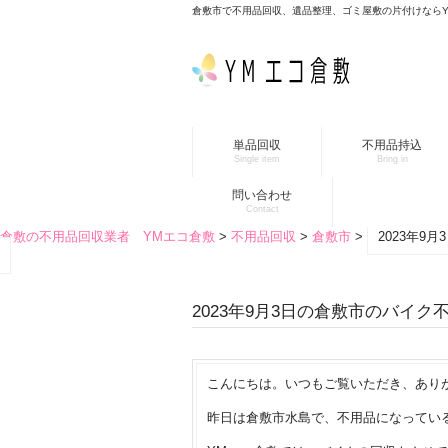
倉敷市で不用品回収、遺品整理、ゴミ屋敷の片付けなら
単品回収
不用品持込
Single item
Bring in
問い合わせ
Contact
倉敷の不用品回収業者 YMエコ倉敷
>
不用品回収
>
倉敷市
>
2023年9
2023年9月3日の倉敷市のバイク
こんにちは。いつもご覧いただき、あり
昨日は倉敷市水島で、不用品になってい