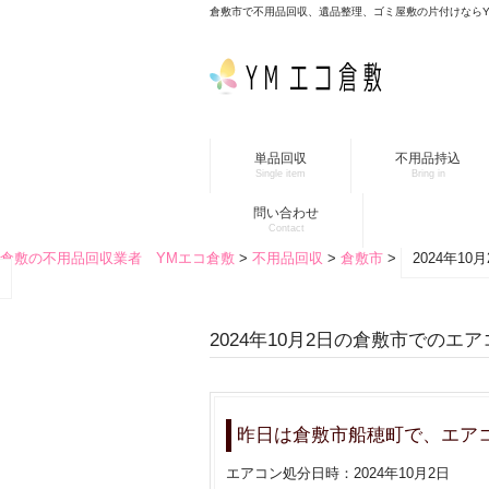
倉敷市で不用品回収、遺品整理、ゴミ屋敷の片付けなら
単品回収
不用品持込
Single item
Bring in
問い合わせ
Contact
倉敷の不用品回収業者 YMエコ倉敷
>
不用品回収
>
倉敷市
>
2024年1
2024年10月2日の倉敷市でのエ
昨日は倉敷市船穂町で、エア
エアコン処分日時：2024年10月2日