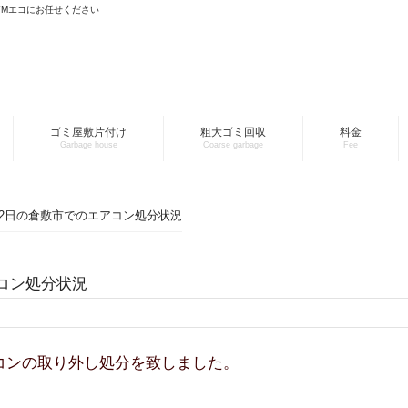
YMエコにお任せください
ゴミ屋敷片付け
粗大ゴミ回収
料金
Garbage house
Coarse garbage
Fee
0月2日の倉敷市でのエアコン処分状況
アコン処分状況
コンの取り外し処分を致しました。