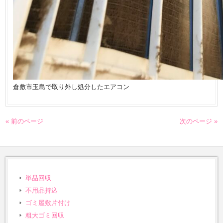
倉敷市玉島で取り外し処分したエアコン
« 前のページ
次のページ »
単品回収
不用品持込
ゴミ屋敷片付け
粗大ゴミ回収