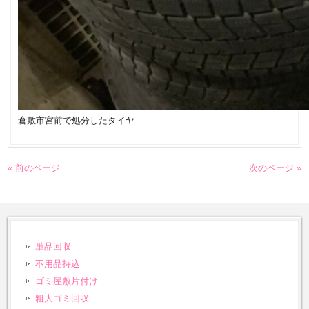
倉敷市宮前で処分したタイヤ
« 前のページ
次のページ »
単品回収
不用品持込
ゴミ屋敷片付け
粗大ゴミ回収