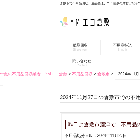
倉敷市で不用品回収、遺品整理、ゴミ屋敷の片付けなら
単品回収
不用品持込
Single item
Bring in
問い合わせ
Contact
倉敷の不用品回収業者 YMエコ倉敷
>
不用品回収
>
倉敷市
>
2024年1
2024年11月27日の倉敷市での
昨日は倉敷市酒津で、不用品
不用品処分日時：2024年11月27日