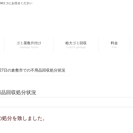
YMエコにお任せください
ゴミ屋敷片付け
粗大ゴミ回収
料金
Garbage house
Coarse garbage
Fee
1月27日の倉敷市での不用品回収処分状況
不用品回収処分状況
の処分を致しました。