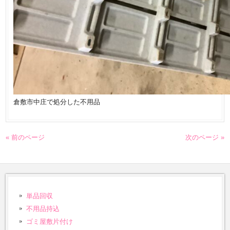
倉敷市中庄で処分した不用品
« 前のページ
次のページ »
単品回収
不用品持込
ゴミ屋敷片付け