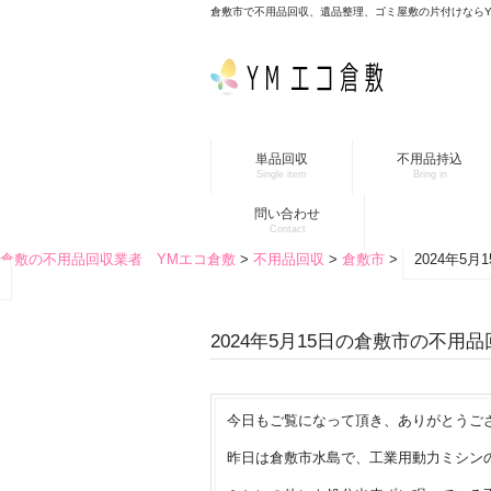
倉敷市で不用品回収、遺品整理、ゴミ屋敷の片付けなら
単品回収
不用品持込
Single item
Bring in
問い合わせ
Contact
倉敷の不用品回収業者 YMエコ倉敷
>
不用品回収
>
倉敷市
>
2024年5
2024年5月15日の倉敷市の不用
今日もご覧になって頂き、ありがとうご
昨日は倉敷市水島で、工業用動力ミシン