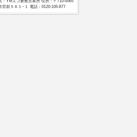
：YMエコ倉敷営業所 住所：〒710-0065
宮前５６１−１ 電話：0120-105-877