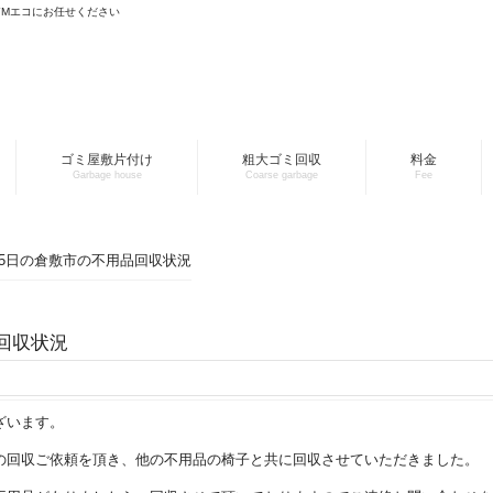
YMエコにお任せください
ゴミ屋敷片付け
粗大ゴミ回収
料金
Garbage house
Coarse garbage
Fee
月15日の倉敷市の不用品回収状況
品回収状況
ざいます。
の回収ご依頼を頂き、他の不用品の椅子と共に回収させていただきました。