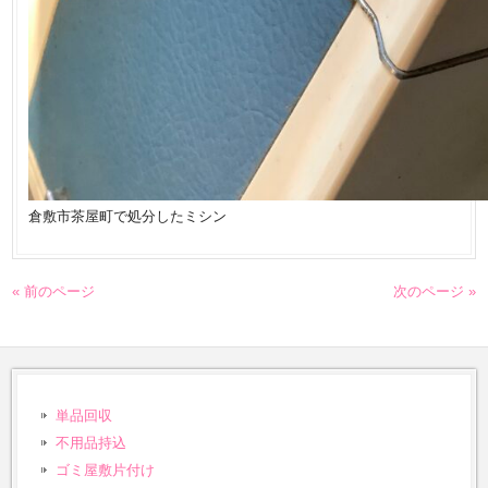
倉敷市茶屋町で処分したミシン
« 前のページ
次のページ »
単品回収
不用品持込
ゴミ屋敷片付け