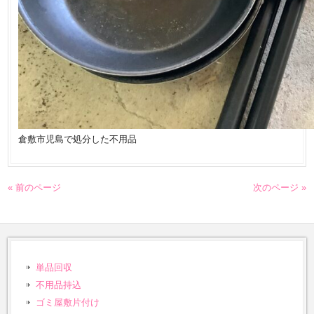
倉敷市児島で処分した不用品
« 前のページ
次のページ »
単品回収
不用品持込
ゴミ屋敷片付け