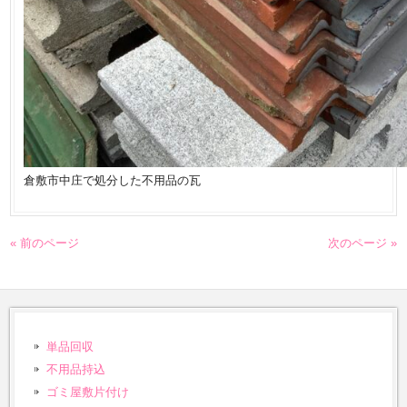
倉敷市中庄で処分した不用品の瓦
« 前のページ
次のページ »
単品回収
不用品持込
ゴミ屋敷片付け