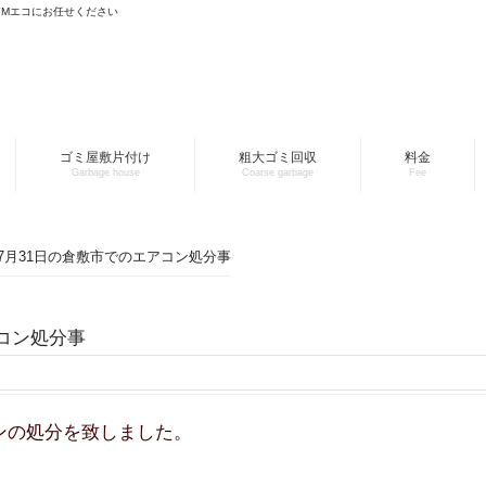
YMエコにお任せください
ゴミ屋敷片付け
粗大ゴミ回収
料金
Garbage house
Coarse garbage
Fee
4年7月31日の倉敷市でのエアコン処分事
アコン処分事
ンの処分を致しました。