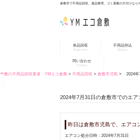
倉敷市で不用品回収、遺品整理、ゴミ屋敷の片付けなら
単品回収
不用品持込
Single item
Bring in
問い合わせ
Contact
倉敷の不用品回収業者 YMエコ倉敷
>
不用品回収
>
倉敷市児島
>
202
2024年7月31日の倉敷市でのエ
昨日は倉敷市児島で、エアコ
エアコン処分日時：2024年7月31日