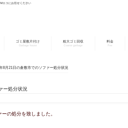
YMエコにお任せください
ゴミ屋敷片付け
粗大ゴミ回収
料金
Garbage house
Coarse garbage
Fee
24年8月21日の倉敷市でのソファー処分状況
ファー処分状況
ァーの処分を致しました。