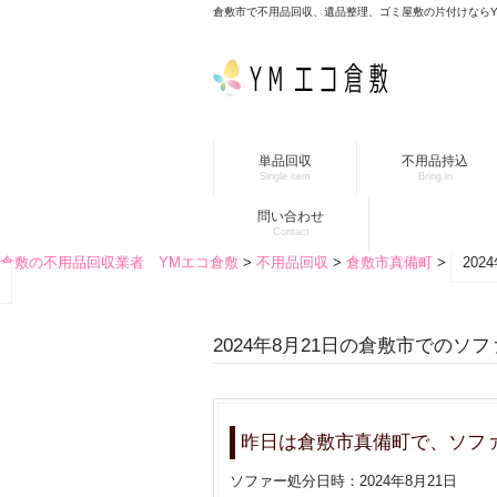
倉敷市で不用品回収、遺品整理、ゴミ屋敷の片付けなら
単品回収
不用品持込
Single item
Bring in
問い合わせ
Contact
倉敷の不用品回収業者 YMエコ倉敷
>
不用品回収
>
倉敷市真備町
>
20
2024年8月21日の倉敷市でのソ
昨日は倉敷市真備町で、ソフ
ソファー処分日時：2024年8月21日