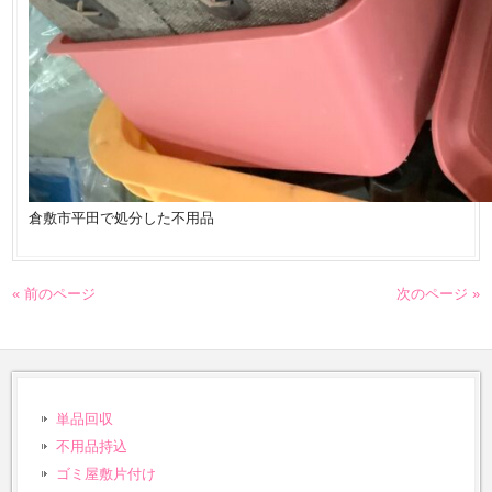
倉敷市平田で処分した不用品
« 前のページ
次のページ »
単品回収
不用品持込
ゴミ屋敷片付け