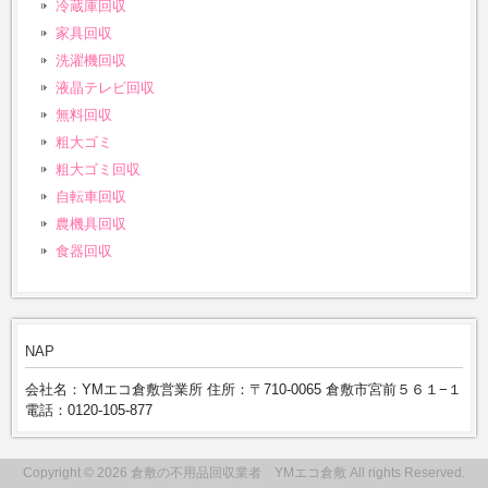
冷蔵庫回収
家具回収
洗濯機回収
液晶テレビ回収
無料回収
粗大ゴミ
粗大ゴミ回収
自転車回収
農機具回収
食器回収
NAP
会社名：YMエコ倉敷営業所 住所：〒710-0065 倉敷市宮前５６１−１
電話：0120-105-877
Copyright © 2026 倉敷の不用品回収業者 YMエコ倉敷 All rights Reserved.