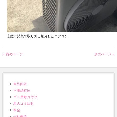
倉敷市児島で取り外し処分したエアコン
« 前のページ
次のページ »
単品回収
不用品持込
ゴミ屋敷片付け
粗大ゴミ回収
料金
会社概要