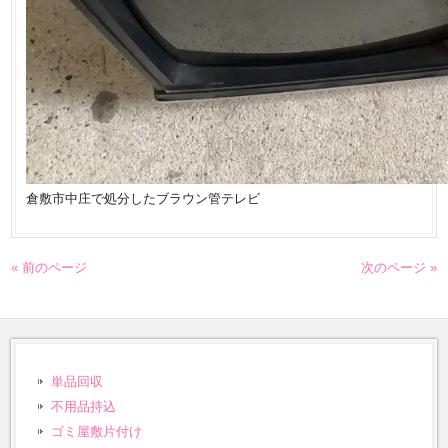
倉敷市中庄で処分したブラウン管テレビ
« 前のページ
次のページ »
単品回収
不用品持込
ゴミ屋敷片付け