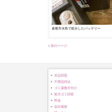
倉敷市水島で処分したバッテリー
« 前のページ
単品回収
不用品持込
ゴミ屋敷片付け
粗大ゴミ回収
料金
会社概要