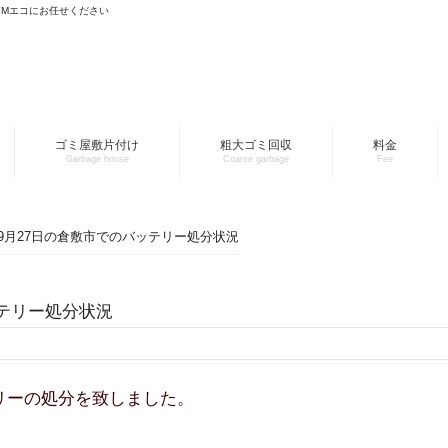
YMエコにお任せください
ゴミ屋敷片付け
粗大ゴミ回収
料金
Garbage house
Coarse garbage
Fee
4年9月27日の倉敷市でのバッテリー処分状況
ッテリー処分状況
リーの処分を致しました。