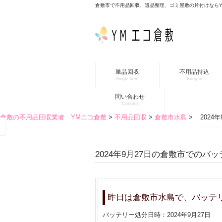
倉敷市で不用品回収、遺品整理、ゴミ屋敷の片付けなら
単品回収
不用品持込
Single item
Bring in
問い合わせ
Contact
倉敷の不用品回収業者 YMエコ倉敷
>
不用品回収
>
倉敷市水島
>
202
2024年9月27日の倉敷市でのバ
昨日は倉敷市水島で、バッテ
バッテリー処分日時：2024年9月27日