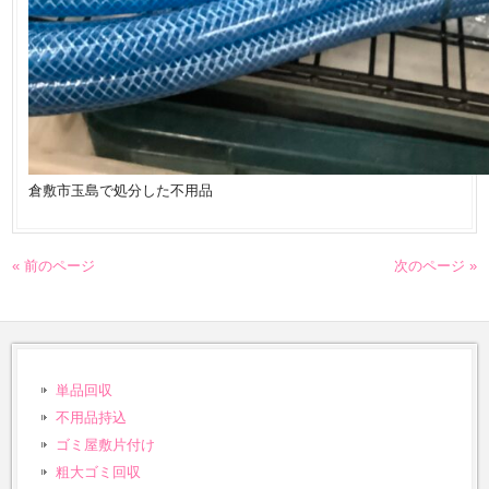
倉敷市玉島で処分した不用品
« 前のページ
次のページ »
単品回収
不用品持込
ゴミ屋敷片付け
粗大ゴミ回収