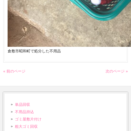
倉敷市昭和町で処分した不用品
« 前のページ
次のページ »
単品回収
不用品持込
ゴミ屋敷片付け
粗大ゴミ回収