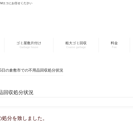
YMエコにお任せください
ゴミ屋敷片付け
粗大ゴミ回収
料金
Garbage house
Coarse garbage
Fee
月15日の倉敷市での不用品回収処分状況
用品回収処分状況
の処分を致しました。