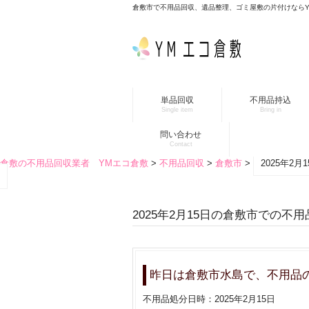
倉敷市で不用品回収、遺品整理、ゴミ屋敷の片付けなら
単品回収
不用品持込
Single item
Bring in
問い合わせ
Contact
倉敷の不用品回収業者 YMエコ倉敷
>
不用品回収
>
倉敷市
>
2025年2
2025年2月15日の倉敷市での不
昨日は倉敷市水島で、不用品
不用品処分日時：2025年2月15日