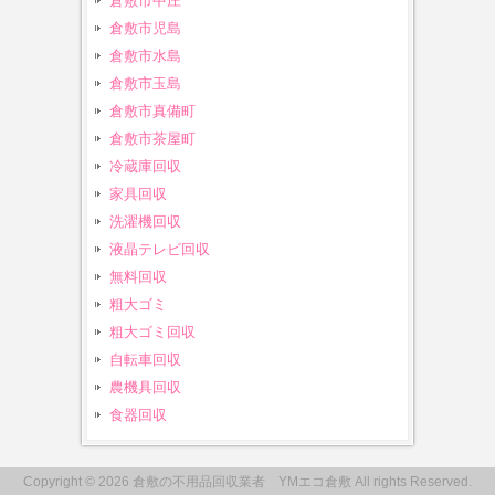
倉敷市中庄
倉敷市児島
倉敷市水島
倉敷市玉島
倉敷市真備町
倉敷市茶屋町
冷蔵庫回収
家具回収
洗濯機回収
液晶テレビ回収
無料回収
粗大ゴミ
粗大ゴミ回収
自転車回収
農機具回収
食器回収
Copyright © 2026 倉敷の不用品回収業者 YMエコ倉敷 All rights Reserved.