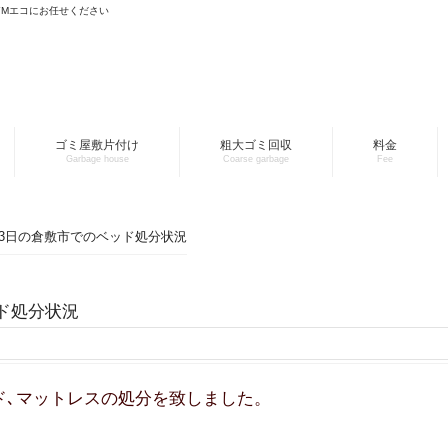
YMエコにお任せください
ゴミ屋敷片付け
粗大ゴミ回収
料金
Garbage house
Coarse garbage
Fee
月23日の倉敷市でのベッド処分状況
ッド処分状況
ド､マットレスの処分を致しました。