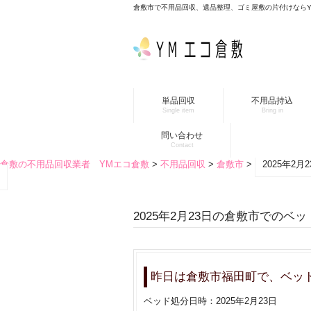
倉敷市で不用品回収、遺品整理、ゴミ屋敷の片付けなら
単品回収
不用品持込
Single item
Bring in
問い合わせ
Contact
倉敷の不用品回収業者 YMエコ倉敷
>
不用品回収
>
倉敷市
>
2025年2
2025年2月23日の倉敷市でのベ
昨日は倉敷市福田町で、ベッ
ベッド処分日時：2025年2月23日