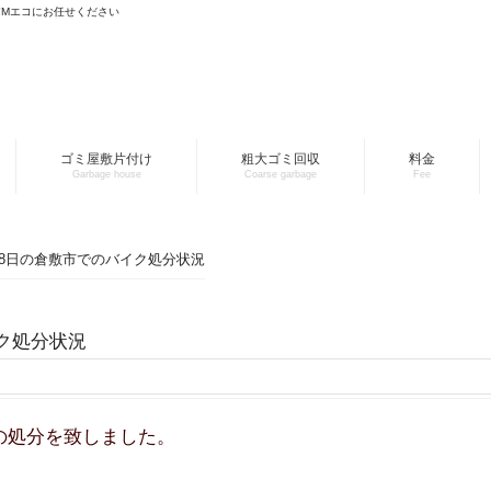
YMエコにお任せください
ゴミ屋敷片付け
粗大ゴミ回収
料金
Garbage house
Coarse garbage
Fee
月28日の倉敷市でのバイク処分状況
イク処分状況
の処分を致しました。