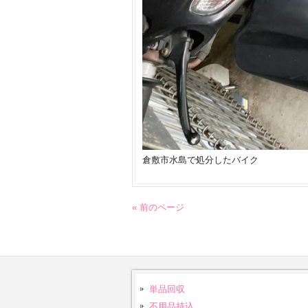
倉敷市水島で処分したバイク
« 前のページ
単品回収
不用品持込