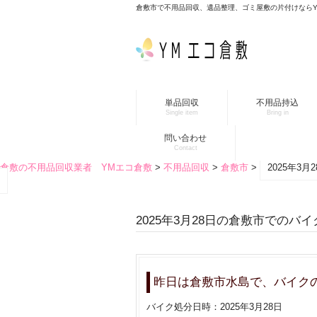
倉敷市で不用品回収、遺品整理、ゴミ屋敷の片付けなら
単品回収
不用品持込
Single item
Bring in
問い合わせ
Contact
倉敷の不用品回収業者 YMエコ倉敷
>
不用品回収
>
倉敷市
>
2025年3
2025年3月28日の倉敷市でのバ
昨日は倉敷市水島で、バイク
バイク処分日時：2025年3月28日