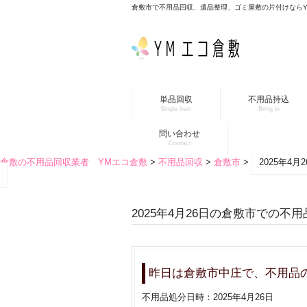
倉敷市で不用品回収、遺品整理、ゴミ屋敷の片付けなら
単品回収
不用品持込
Single item
Bring in
問い合わせ
Contact
倉敷の不用品回収業者 YMエコ倉敷
>
不用品回収
>
倉敷市
>
2025年4
2025年4月26日の倉敷市での不
昨日は倉敷市中庄で、不用品
不用品処分日時：2025年4月26日