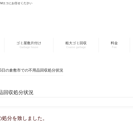
YMエコにお任せください
ゴミ屋敷片付け
粗大ゴミ回収
料金
Garbage house
Coarse garbage
Fee
月26日の倉敷市での不用品回収処分状況
用品回収処分状況
の処分を致しました。