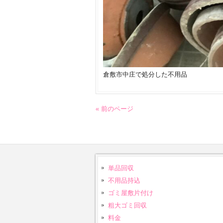
倉敷市中庄で処分した不用品
« 前のページ
単品回収
不用品持込
ゴミ屋敷片付け
粗大ゴミ回収
料金