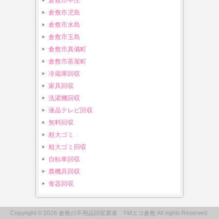
倉敷市中庄
倉敷市児島
倉敷市水島
倉敷市玉島
倉敷市真備町
倉敷市茶屋町
冷蔵庫回収
家具回収
洗濯機回収
液晶テレビ回収
無料回収
粗大ゴミ
粗大ゴミ回収
自転車回収
農機具回収
食器回収
Copyright © 2026 倉敷の不用品回収業者 YMエコ倉敷 All rights Reserved.