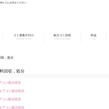
YMエコにお任せください
ゴミ屋敷片付け
粗大ゴミ回収
料金
Garbage house
Coarse garbage
Fee
回収，処分
料回収，処分
エアコン処分状況
のエアコン処分状況
エアコン処分状況
のエアコン処分状況