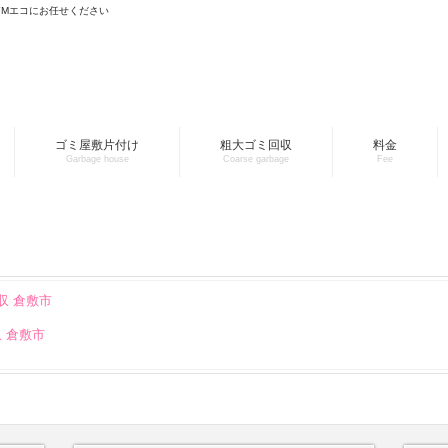
YMエコにお任せください
ゴミ屋敷片付け
粗大ゴミ回収
料金
Garbage house
Coarse garbage
Fee
収 倉敷市
収 倉敷市