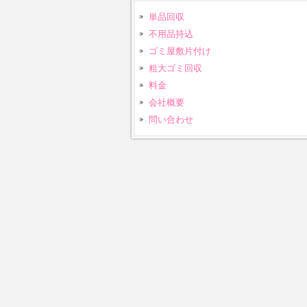
単品回収
不用品持込
ゴミ屋敷片付け
粗大ゴミ回収
料金
会社概要
問い合わせ