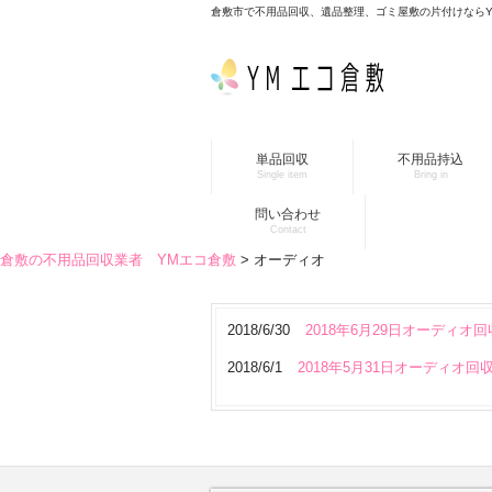
倉敷市で不用品回収、遺品整理、ゴミ屋敷の片付けなら
単品回収
不用品持込
Single item
Bring in
問い合わせ
Contact
倉敷の不用品回収業者 YMエコ倉敷
>
オーディオ
2018/6/30
2018年6月29日オーディオ回
2018/6/1
2018年5月31日オーディオ回