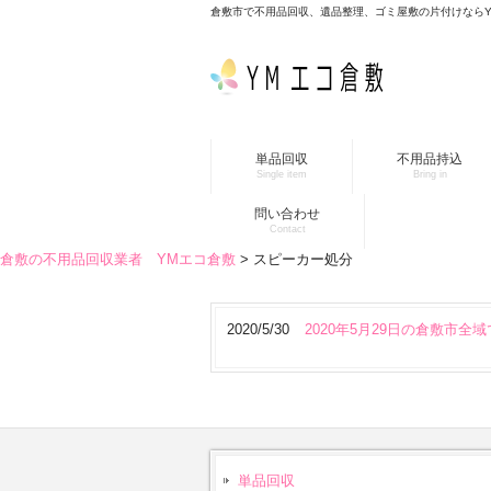
倉敷市で不用品回収、遺品整理、ゴミ屋敷の片付けなら
単品回収
不用品持込
Single item
Bring in
問い合わせ
Contact
倉敷の不用品回収業者 YMエコ倉敷
>
スピーカー処分
2020/5/30
2020年5月29日の倉敷市
単品回収