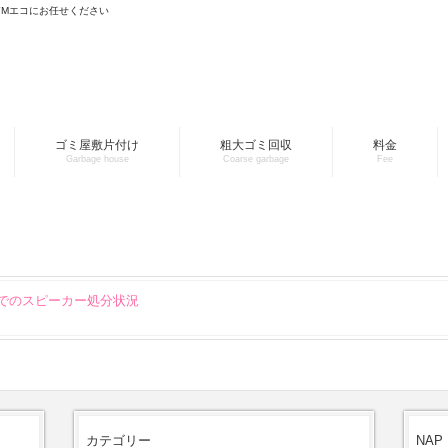
YMエコにお任せください
ゴミ屋敷片付け
粗大ゴミ回収
料金
Garbage house
Coarse garbage
Fee
全域でのスピーカー処分状況
カテゴリー
NAP